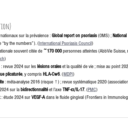
ction)
nationaux sur la prévalence : 
Global report on psoriasis
 (OMS) ; 
National 
e “by the numbers”). (
International Psoriasis Council
)
ationale souvent citée de 
~170 000
 personnes atteintes (AbbVie Suisse, 
.ch
)
 : revue 2024 sur les 
lésions orales
 et la qualité de vie ; mise au point 2
ue plicaturée
, y compris 
HLA-Cw6
. (
MDPI
)
ite
 : méta-analyse 2016 (risque ↑) ; revue systématique 2020 (association
 2024 sur la 
bidirectionnalité
 et l’axe 
TNF-α/IL-17
. (
PMC
)
x
 : étude 2024 sur 
VEGF-A
 dans le fluide gingival (Frontiers in Immunolog