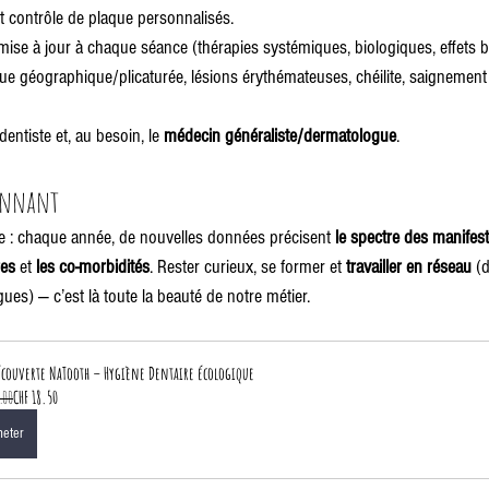
et contrôle de plaque personnalisés.
mise à jour à chaque séance (thérapies systémiques, biologiques, effets
gue géographique/plicaturée, lésions érythémateuses, chéilite, saignement 
dentiste et, au besoin, le 
médecin généraliste/dermatologue
.
ionnant
e : chaque année, de nouvelles données précisent 
le spectre des manifest
res
 et 
les co-morbidités
. Rester curieux, se former et 
travailler en réseau
 (
es) — c’est là toute la beauté de notre métier.
écouverte NaTooth – Hygiène Dentaire écologique
.00
CHF 18.50
heter