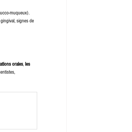
 bucco-muqueux).
gingival, signes de 
ations orales
, 
les 
dentistes, 