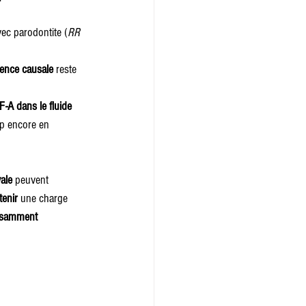
ec parodontite (
RR 
rence causale
 reste 
-A dans le fluide 
mp encore en 
ale
 peuvent 
tenir
 une charge 
fisamment 