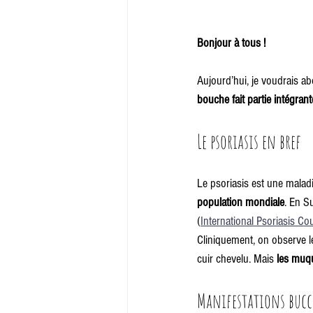
Bonjour à tous !
Aujourd’hui, je voudrais a
bouche fait partie intégran
Le psoriasis en bref
Le psoriasis est une mala
population mondiale
. En S
(
International Psoriasis Co
Cliniquement, on observe l
cuir chevelu. Mais 
les muq
Manifestations bucc