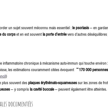
border un sujet souvent méconnu mais essentiel : 
le psoriasis
 — en gardant
te du corps
 et en est souvent 
la porte d’entrée
 vers d’autres déséquilibre
die inflammatoire chronique à mécanisme auto-immun qui touche environ 
uisse, les estimations couramment citées évoquent 
 ~170 000 personnes
uncil
)
e plus souvent des 
plaques érythémato-squameuses
 sur les zones de frot
ueuses
 — y compris 
la cavité buccale
 — peuvent également être atteintes. 
ales documentées