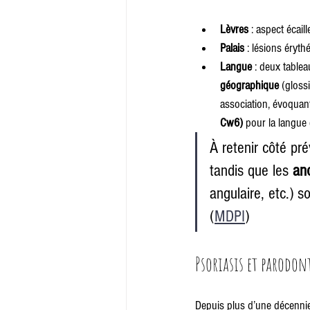
Lèvres
 : aspect écail
Palais
 : lésions éryt
Langue
 : deux tablea
géographique
 (glossi
association, évoquan
Cw6)
 pour la langue
À retenir côté pré
tandis que les 
an
angulaire, etc.) s
(
MDPI
)
Psoriasis et parodont
Depuis plus d’une décenni