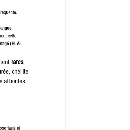
fréquente.
langue 
ent cette 
rtagé (HLA-
stent 
rares
, 
rée, chéilite 
 atteintes. 
psoriasis et 