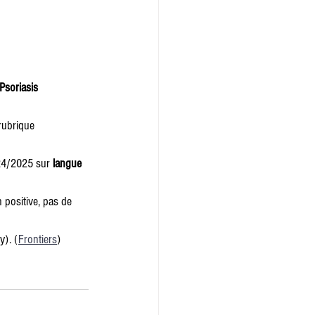
Psoriasis 
rubrique 
024/2025 sur 
langue 
 positive, pas de 
y). (
Frontiers
)