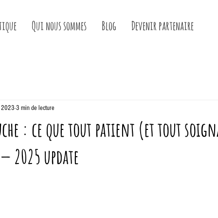
tique
Qui nous sommes
Blog
Devenir partenaire
. 2023
3 min de lecture
uche : ce que tout patient (et tout soig
 — 2025 update