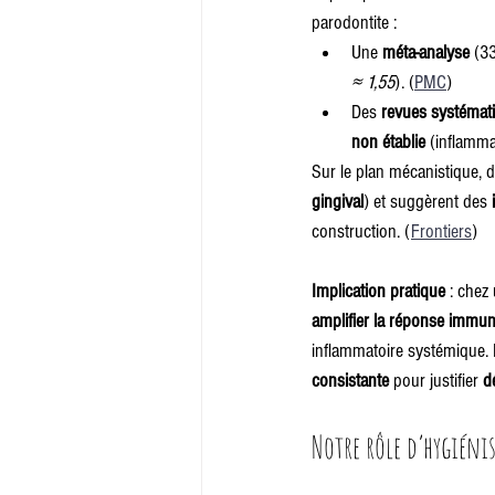
parodontite :
Une 
méta-analyse
 (3
≈ 1,55
). (
PMC
)
Des 
revues systémat
non établie
 (inflamma
Sur le plan mécanistique, 
gingival
) et suggèrent des 
construction. (
Frontiers
)
Implication pratique
 : chez
amplifier la réponse immuni
inflammatoire systémique. 
consistante
 pour justifier 
d
Notre rôle d’hygiéni