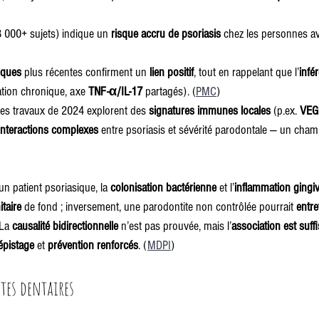
3 000+ sujets) indique un 
risque accru de psoriasis
 chez les personnes av
iques
 plus récentes confirment un 
lien positif
, tout en rappelant que l’
infé
tion chronique, axe 
TNF-α/IL-17
 partagés). (
PMC
)
des travaux de 2024 explorent des 
signatures immunes locales
 (p.ex. 
VEGF
interactions complexes
 entre psoriasis et sévérité parodontale — un cha
 un patient psoriasique, la 
colonisation bactérienne
 et l’
inflammation gingiv
taire
 de fond ; inversement, une parodontite non contrôlée pourrait 
entre
La 
causalité bidirectionnelle
 n’est pas prouvée, mais l’
association est suf
épistage
 et 
prévention renforcés
. (
MDPI
)
stes dentaires