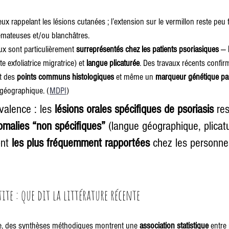
leux rappelant les lésions cutanées ; l’extension sur le vermillon reste peu 
hémateuses et/ou blanchâtres.
ux sont particulièrement 
surreprésentés chez les patients psoriasiques
 — 
te exfoliatrice migratrice) et 
langue plicaturée
. Des travaux récents confirm
t des 
points communs histologiques
 et même un 
marqueur génétique pa
 géographique. (
MDPI
)
valence : les 
lésions orales spécifiques de psoriasis
 re
omalies “non spécifiques”
 (langue géographique, plicatu
ont 
les plus fréquemment rapportées
 chez les personnes
ite : que dit la littérature récente 
e, des synthèses méthodiques montrent une 
association statistique
 entre 