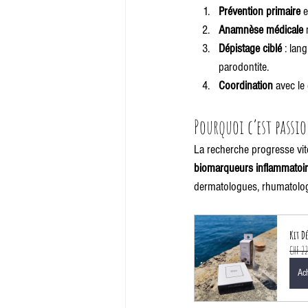
Prévention primaire
 
Anamnèse médicale
 
Dépistage ciblé
 : lan
parodontite.
Coordination
 avec le 
Pourquoi c’est pass
La recherche progresse vit
biomarqueurs inflammatoi
dermatologues, rhumatologu
Kit D
CHF 22
Ac