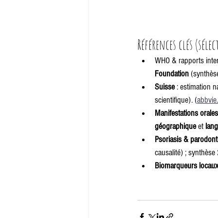
Références clés (séle
WHO & rapports inter
Foundation
 (synthès
Suisse
 : estimation n
scientifique). (
abbvie
Manifestations orales
géographique
 et 
lang
Psoriasis & parodont
causalité) ; synthèse
Biomarqueurs locau