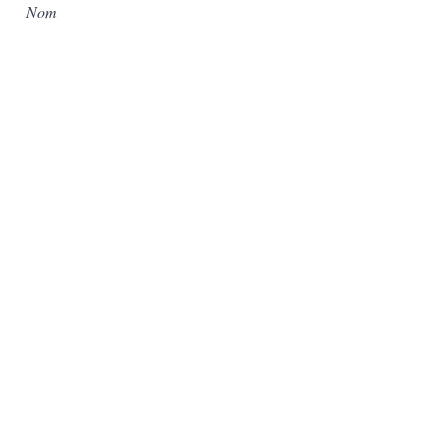
Nom
Courriel
Message
J'accepte les termes et conditions
Je m'inscris à la newsletter!