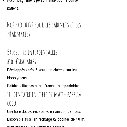
Accompagnement personnalisé pour le conseil
patient.
Nos produits pour les cabinets et les
pharmacies
Brossettes interdentaires
biodégradables
Développés après 5 ans de recherche sur les
biopolymères.
Solides, efficaces et entièrement compostables.
Fil dentaire en fibre de mais– parfum
coco
Une fibre douce, résistante, en amidon de maïs.
Disponible aussi en recharge (2 bobines de 40 m)