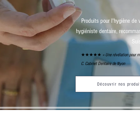
Produits pour l'hygiène de 
hygiéniste dentaire, recomman
Sui
★★★★★
« Une révélation pour m
C. Cabinet Dentaire de Nyon
Découvrir nos produ
etter et recevez le
GUIDE SMILE ROUTINE
en PDF