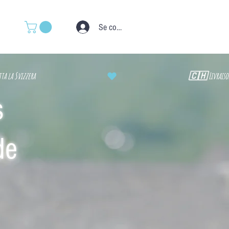
Se connecter
a la Svizzera
s
de