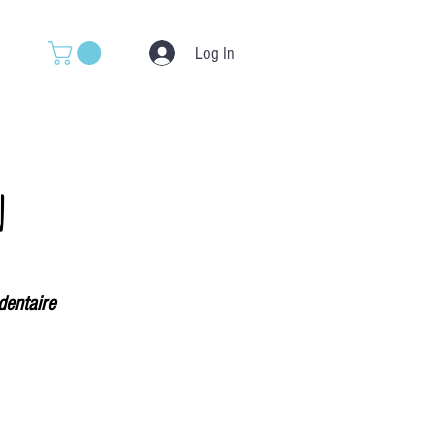
Log In
n
dentaire