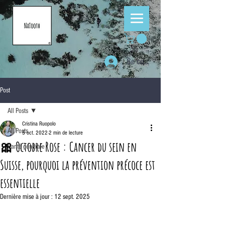
Se connecter
Post
All Posts
Cristina Ruopolo
All Posts
5 oct. 2022
2 min de lecture
🎀 Octobre Rose : Cancer du sein en
Santé générale
Suisse, pourquoi la prévention précoce est
essentielle
Dernière mise à jour :
12 sept. 2025